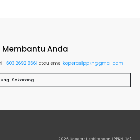
a Membantu Anda
mi
+603 2692 8661
atau emel
koperasilppkn@gmail.com
ungi Sekarang
2026
Koperasi Kakitangan LPPKN (M)